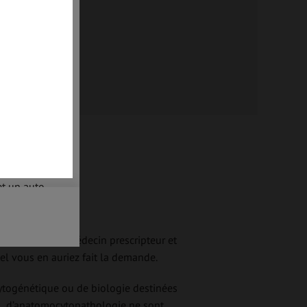
ST sans
ntre, il
ariat.
hilis
et
il est
et un auto
t adressée au médecin prescripteur et
nt
pris en
el vous en auriez fait la demande.
s
, le VIH est
% par la
cytogénétique ou de biologie destinées
al, d’anatomocytopathologie ne sont